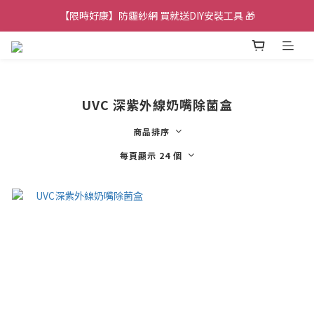
【限時好康】防霾紗網 買就送DIY安裝工具 🎁
【限時好康】UVC除菌水瓶 限時買一送一⚡️
【新品上架】UVC 深紫外線奶嘴除菌盒✨
【限時好康】UVC除菌水瓶 限時買一送一⚡️
UVC 深紫外線奶嘴除菌盒
商品排序
每頁顯示 24 個